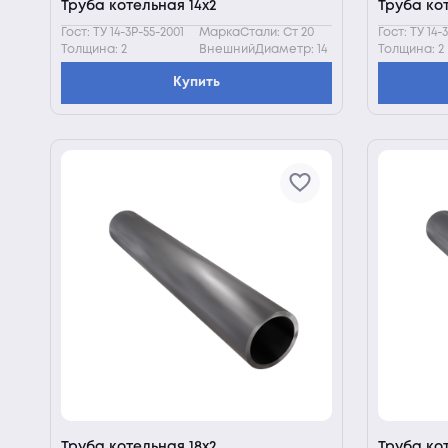
Труба котельная 14х2
Труба кот
Гост: ТУ 14-3Р-55-2001
МаркаСтали: Ст 20
Гост: ТУ 14-
Толщина: 2
ВнешнийДиаметр: 14
Толщина: 2
Купить
Труба котельная 18х2
Труба ко