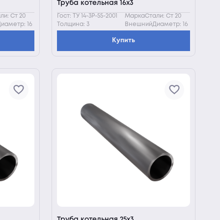
Труба котельная 16х3
и: Ст 20
Гост: ТУ 14-3Р-55-2001
МаркаСтали: Ст 20
иаметр: 16
Толщина: 3
ВнешнийДиаметр: 16
Купить
Труба котельная 25х3