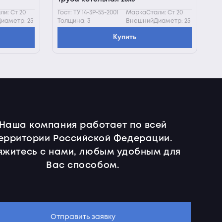
и: Ст 20
Гост: ТУ 14-3Р-55-2001
МаркаСтали: Ст 20
иаметр: 25
Толщина: 3
ВнешнийДиаметр: 25
Купить
Наша компания работает по всей
ерритории Российской Федерации.
яжитесь с нами, любым удобным для
Вас способом.
Отправить заявку