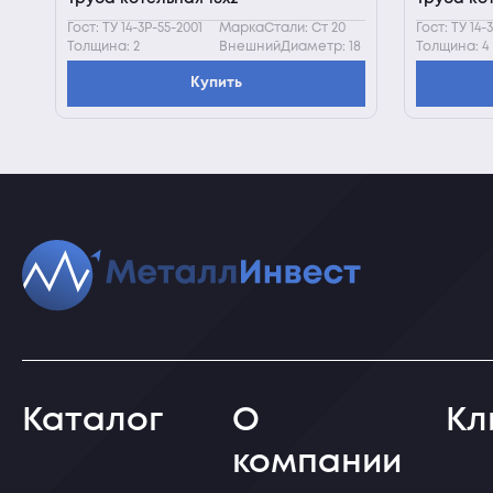
Гост: ТУ 14-3Р-55-2001
МаркаСтали: Ст 20
Гост: ТУ 14-
Толщина: 2
ВнешнийДиаметр: 18
Толщина: 4
Купить
Каталог
О
Кл
компании