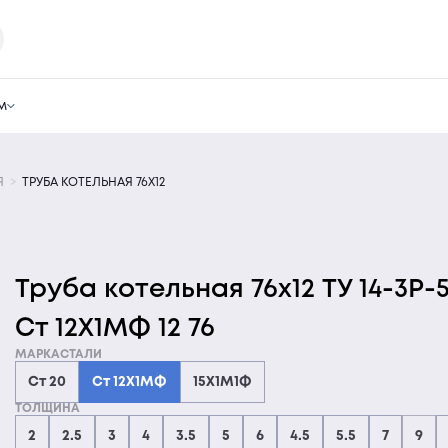
м
Я
ТРУБА КОТЕЛЬНАЯ 76Х12
Труба котельная 76х12 ТУ 14-3Р-
Ст 12Х1МФ 12 76
МАРКАСТАЛИ
Ст 20
Ст 12Х1МФ
15Х1М1Ф
ТОЛЩИНА
2
2.5
3
4
3.5
5
6
4.5
5.5
7
9