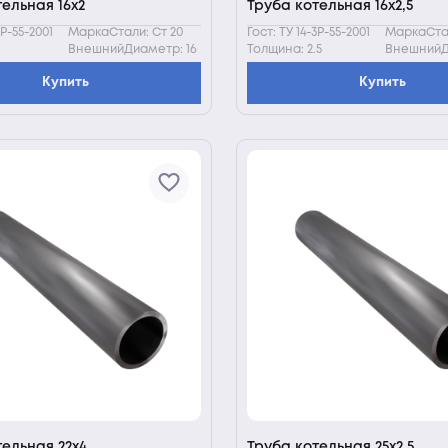
ельная 16х2
Труба котельная 16х2,5
3Р-55-2001
МаркаСтали: Ст 20
Гост: ТУ 14-3Р-55-2001
МаркаСтал
ВнешнийДиаметр: 16
Толщина: 2.5
ВнешнийД
Купить
Купить
тельная 22х4
Труба котельная 25х2,5