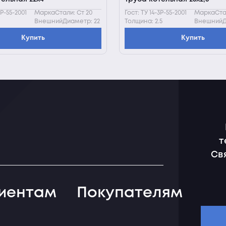
3Р-55-2001
МаркаСтали: Ст 20
Гост: ТУ 14-3Р-55-2001
МаркаСтал
ВнешнийДиаметр: 22
Толщина: 2.5
ВнешнийД
Купить
Купить
т
Св
иентам
Покупателям