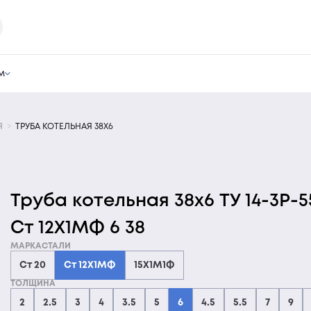
м
Я
ТРУБА КОТЕЛЬНАЯ 38Х6
Труба котельная 38х6 ТУ 14-3Р-5
Ст 12Х1МФ 6 38
МАРКАСТАЛИ
Ст 20
Ст 12Х1МФ
15Х1М1Ф
ТОЛЩИНА
2
2.5
3
4
3.5
5
6
4.5
5.5
7
9