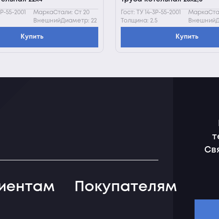
3Р-55-2001
МаркаСтали: Ст 20
Гост: ТУ 14-3Р-55-2001
МаркаСтал
ВнешнийДиаметр: 22
Толщина: 2.5
ВнешнийД
Купить
Купить
т
Св
иентам
Покупателям