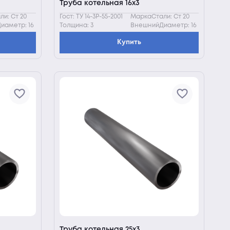
Труба котельная 16х3
и: Ст 20
Гост: ТУ 14-3Р-55-2001
МаркаСтали: Ст 20
иаметр: 16
Толщина: 3
ВнешнийДиаметр: 16
Купить
Труба котельная 25х3