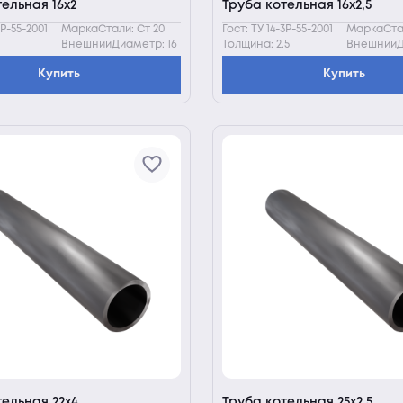
ельная 16х2
Труба котельная 16х2,5
3Р-55-2001
МаркаСтали: Ст 20
Гост: ТУ 14-3Р-55-2001
МаркаСтал
ВнешнийДиаметр: 16
Толщина: 2.5
ВнешнийД
Купить
Купить
тельная 22х4
Труба котельная 25х2,5