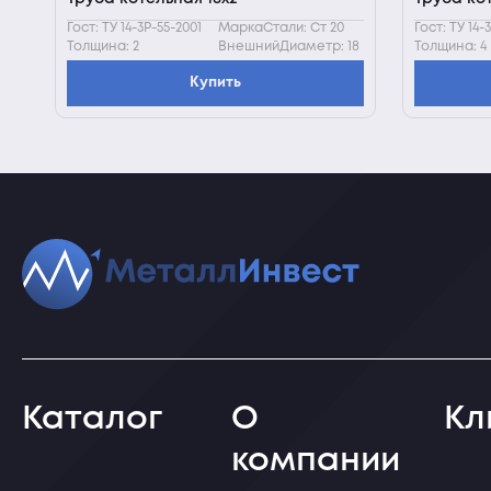
Гост: ТУ 14-3Р-55-2001
МаркаСтали: Ст 20
Гост: ТУ 14-
Толщина: 2
ВнешнийДиаметр: 18
Толщина: 4
Купить
Каталог
О
Кл
компании