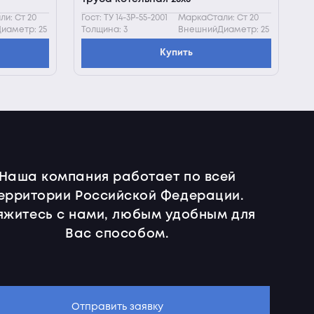
и: Ст 20
Гост: ТУ 14-3Р-55-2001
МаркаСтали: Ст 20
иаметр: 25
Толщина: 3
ВнешнийДиаметр: 25
Купить
Наша компания работает по всей
ерритории Российской Федерации.
яжитесь с нами, любым удобным для
Вас способом.
Отправить заявку