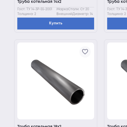
Труба котельная 14х2
Труба кот
Гост: ТУ 14-3Р-55-2001
МаркаСтали: Ст 20
Гост: ТУ 14-
Толщина: 2
ВнешнийДиаметр: 14
Толщина: 2
Купить
Труба котельная 18х2
Труба ко