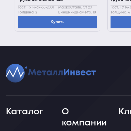
Гост: ТУ 14-3Р-55-2001
МаркаСтали: Ст 20
Гост: ТУ 14-
Толщина: 2
ВнешнийДиаметр: 18
Толщина: 4
Купить
Каталог
О
Кл
компании