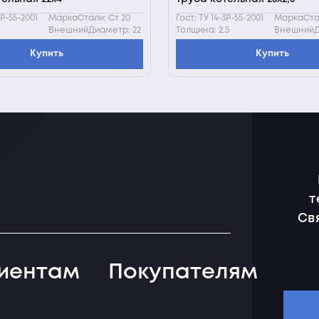
3Р-55-2001
МаркаСтали: Ст 20
Гост: ТУ 14-3Р-55-2001
МаркаСтал
ВнешнийДиаметр: 22
Толщина: 2.5
ВнешнийД
Купить
Купить
т
Св
иентам
Покупателям