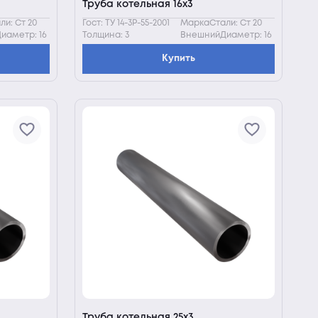
Труба котельная 16х3
и: Ст 20
Гост: ТУ 14-3Р-55-2001
МаркаСтали: Ст 20
иаметр: 16
Толщина: 3
ВнешнийДиаметр: 16
Купить
Труба котельная 25х3