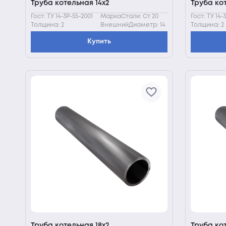
Труба котельная 14х2
Труба кот
Гост: ТУ 14-3Р-55-2001
МаркаСтали: Ст 20
Гост: ТУ 14-
Толщина: 2
ВнешнийДиаметр: 14
Толщина: 2
Купить
Труба котельная 18х2
Труба ко