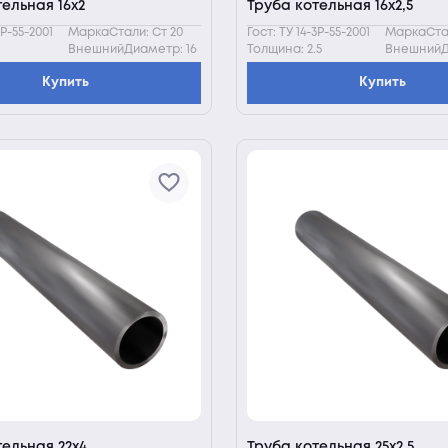
ельная 16х2
Труба котельная 16х2,5
3Р-55-2001
МаркаСтали: Ст 20
Гост: ТУ 14-3Р-55-2001
МаркаСтал
ВнешнийДиаметр: 16
Толщина: 2.5
ВнешнийД
Купить
Купить
тельная 22х4
Труба котельная 25х2,5