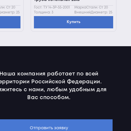
и: Ст 20
Гост: ТУ 14-3Р-55-2001
МаркаСтали: Ст 20
иаметр: 25
Толщина: 3
ВнешнийДиаметр: 25
Купить
Наша компания работает по всей
ерритории Российской Федерации.
яжитесь с нами, любым удобным для
Вас способом.
Отправить заявку