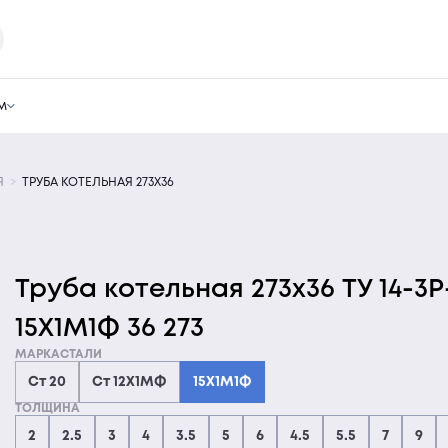
м
Я
ТРУБА КОТЕЛЬНАЯ 273Х36
Труба котельная 273х36 ТУ 14-3Р
15Х1М1Ф 36 273
МАРКАСТАЛИ
Ст 20
Ст 12Х1МФ
15Х1М1Ф
ТОЛЩИНА
2
2.5
3
4
3.5
5
6
4.5
5.5
7
9