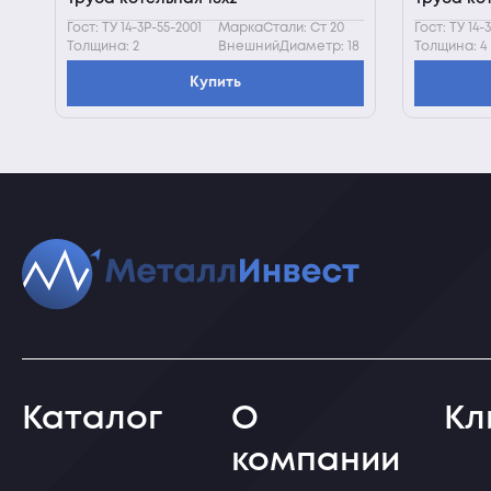
Гост: ТУ 14-3Р-55-2001
МаркаСтали: Ст 20
Гост: ТУ 14-
Толщина: 2
ВнешнийДиаметр: 18
Толщина: 4
Купить
Каталог
О
Кл
компании