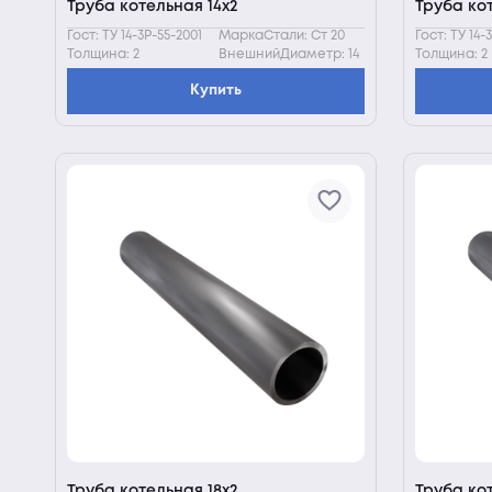
Труба котельная 14х2
Труба кот
Гост: ТУ 14-3Р-55-2001
МаркаСтали: Ст 20
Гост: ТУ 14-
Толщина: 2
ВнешнийДиаметр: 14
Толщина: 2
Купить
Труба котельная 18х2
Труба ко