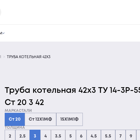
м
Я
ТРУБА КОТЕЛЬНАЯ 42Х3
Труба котельная 42х3 ТУ 14-3Р-5
Ст 20 3 42
МАРКАСТАЛИ
Ст 20
Ст 12Х1МФ
15Х1М1Ф
ТОЛЩИНА
2
2.5
3
4
3.5
5
6
4.5
5.5
7
9