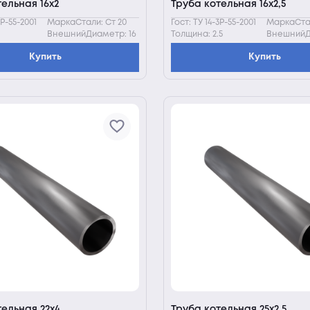
ельная 16х2
Труба котельная 16х2,5
3Р-55-2001
МаркаСтали: Ст 20
Гост: ТУ 14-3Р-55-2001
МаркаСтал
ВнешнийДиаметр: 16
Толщина: 2.5
ВнешнийД
Купить
Купить
тельная 22х4
Труба котельная 25х2,5