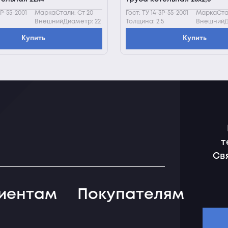
3Р-55-2001
МаркаСтали: Ст 20
Гост: ТУ 14-3Р-55-2001
МаркаСтал
ВнешнийДиаметр: 22
Толщина: 2.5
ВнешнийД
Купить
Купить
т
Св
иентам
Покупателям