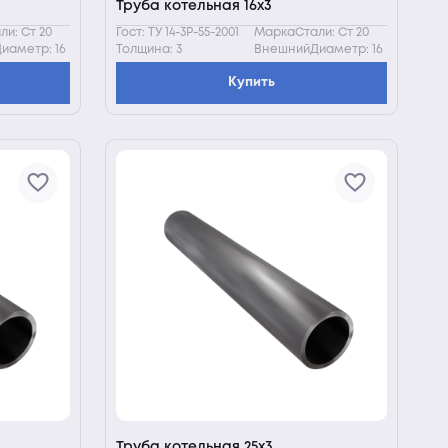
Труба котельная 16х3
и: Ст 20
Гост: ТУ 14-3Р-55-2001
МаркаСтали: Ст 20
иаметр: 16
Толщина: 3
ВнешнийДиаметр: 16
Купить
Труба котельная 25х3