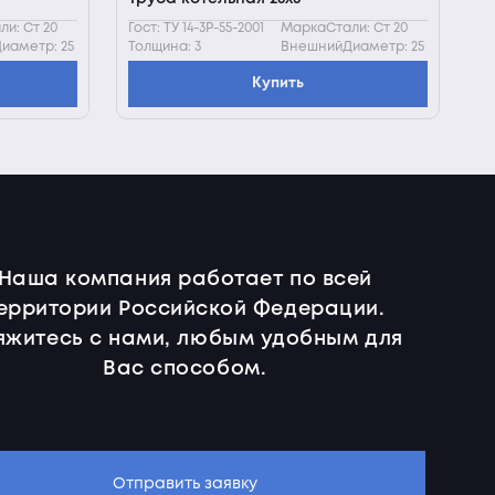
и: Ст 20
Гост: ТУ 14-3Р-55-2001
МаркаСтали: Ст 20
иаметр: 25
Толщина: 3
ВнешнийДиаметр: 25
Купить
Наша компания работает по всей
ерритории Российской Федерации.
яжитесь с нами, любым удобным для
Вас способом.
Отправить заявку