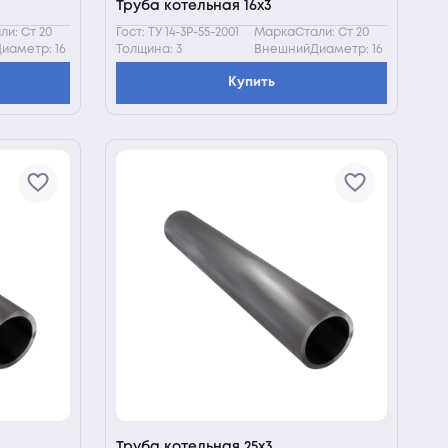
Труба котельная 16х3
и: Ст 20
Гост: ТУ 14-3Р-55-2001
МаркаСтали: Ст 20
иаметр: 16
Толщина: 3
ВнешнийДиаметр: 16
Купить
Труба котельная 25х3