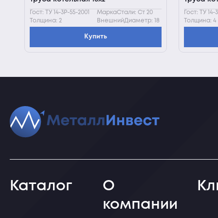
Гост: ТУ 14-3Р-55-2001
МаркаСтали: Ст 20
Гост: ТУ 14-
Толщина: 2
ВнешнийДиаметр: 18
Толщина: 4
Купить
Каталог
О
Кл
компании