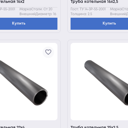
ельная 16х2
Труба котельная 16х2,5
3Р-55-2001
МаркаСтали: Ст 20
Гост: ТУ 14-3Р-55-2001
МаркаСтал
ВнешнийДиаметр: 16
Толщина: 2.5
ВнешнийД
Купить
Купить
тельная 22х4
Труба котельная 25х2,5