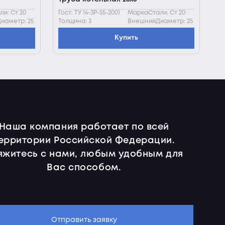
и: Ст 20
Гост: ТУ 14-3Р-55-2001
МаркаСтали: Ст 20
иаметр: 25
Толщина: 3
ВнешнийДиаметр: 25
Купить
Наша компания работает по всей
ерритории Российской Федерации.
яжитесь с нами, любым удобным для
Вас способом.
Отправить заявку