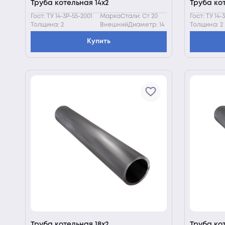
Труба котельная 14х2
Труба кот
Гост: ТУ 14-3Р-55-2001
МаркаСтали: Ст 20
Гост: ТУ 14-
Толщина: 2
ВнешнийДиаметр: 14
Толщина: 2
Купить
Труба котельная 18х2
Труба ко