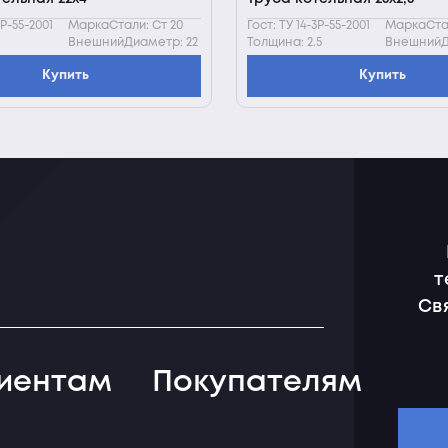
3Р-55-2001
МаркаСтали: Ст 20
Гост: ТУ 14-3Р-55-2001
МаркаСтал
ВнешнийДиаметр: 22
Толщина: 2.5
ВнешнийД
Купить
Купить
т
Св
иентам
Покупателям