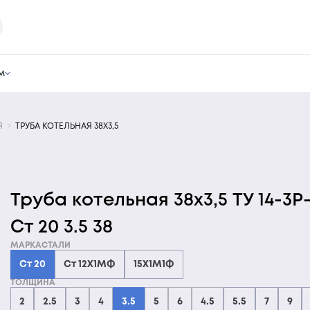
м
Я
ТРУБА КОТЕЛЬНАЯ 38Х3,5
Труба котельная 38х3,5 ТУ 14-3Р
Ст 20 3.5 38
МАРКАСТАЛИ
Ст 20
Ст 12Х1МФ
15Х1М1Ф
ТОЛЩИНА
2
2.5
3
4
3.5
5
6
4.5
5.5
7
9