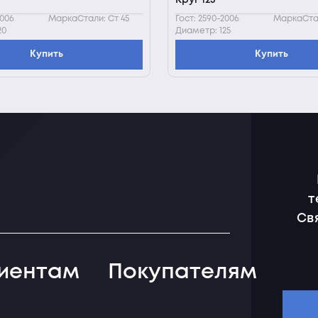
Круг 125
2006
МаркаСтали: Ст 45
Гост: 2590-2006
МаркаСтал
20
Диаметр: 125
Купить
Купить
т
Св
иентам
Покупателям