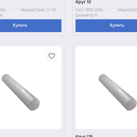
Круг 10
2006
МаркаСтали: Ст 45
Гост: 2590-2006
МаркаСтал
05
Диаметр: 10
Купить
Купить