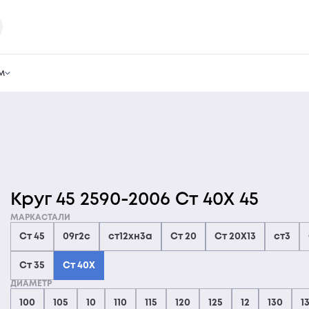
м
Круг 45 2590-2006 Ст 40Х 45
МАРКАСТАЛИ
Ст 45
09г2с
ст12хн3а
Ст 20
Ст 20Х13
ст3
Ст 35
Ст 40Х
ДИАМЕТР
100
105
10
110
115
120
125
12
130
1