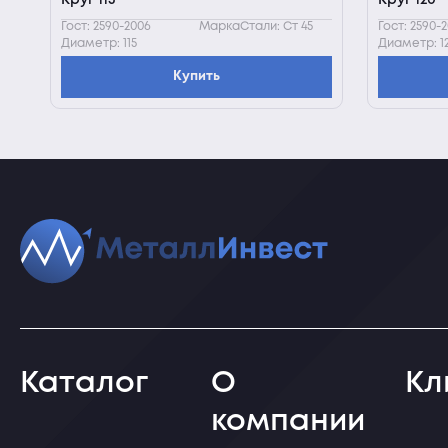
Круг 115
Круг 120
Гост: 2590-2006
МаркаСтали: Ст 45
Гост: 2590-
Диаметр: 115
Диаметр: 1
Купить
Каталог
О
Кл
компании