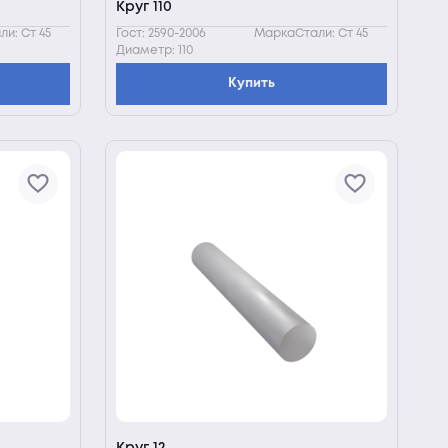
Круг 110
и: Ст 45
Гост: 2590-2006
МаркаСтали: Ст 45
Диаметр: 110
Купить