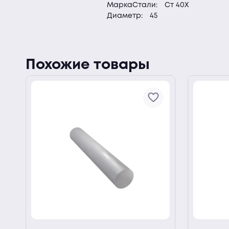
МаркаСтали:
Ст 40Х
Диаметр:
45
Похожие товары
ии