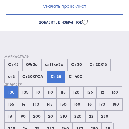
Скачать прайс-лист
ДОБАВИТЬ В ИЗБРАННОЕ
МАРКАСТАЛИ
Ст 45
09г2с
ст12хн3а
Ст 20
Ст 20Х13
ст3
Ст30ХГСА
Ст 35
Ст 40Х
ДИАМЕТР
100
105
10
110
115
120
125
12
130
135
14
140
145
150
160
16
170
180
18
190
200
20
210
220
22
230
240
24
25
250
260
270
280
28