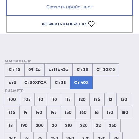
Скачать прайс-лист
ДОБАВИТЬ В ИЗБРАННОЕ
МАРКАСТАЛИ
Ст 45
09г2с
ст12хн3а
Ст 20
Ст 20Х13
ст3
Ст30ХГСА
Ст 35
Ст 40Х
ДИАМЕТР
100
105
10
110
115
120
125
12
130
135
14
140
145
150
160
16
170
180
18
190
200
20
210
220
22
230
240
24
25
250
260
270
280
28