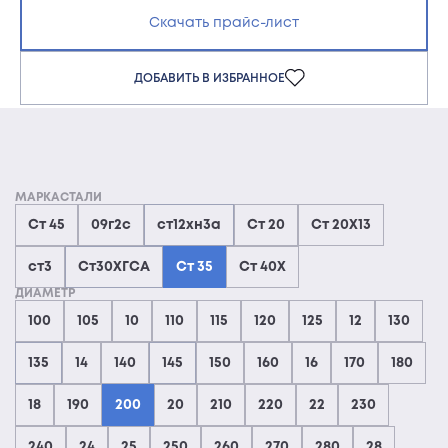
Скачать прайс-лист
ДОБАВИТЬ В ИЗБРАННОЕ
МАРКАСТАЛИ
Ст 45
09г2с
ст12хн3а
Ст 20
Ст 20Х13
ст3
Ст30ХГСА
Ст 35
Ст 40Х
ДИАМЕТР
100
105
10
110
115
120
125
12
130
135
14
140
145
150
160
16
170
180
18
190
200
20
210
220
22
230
240
24
25
250
260
270
280
28