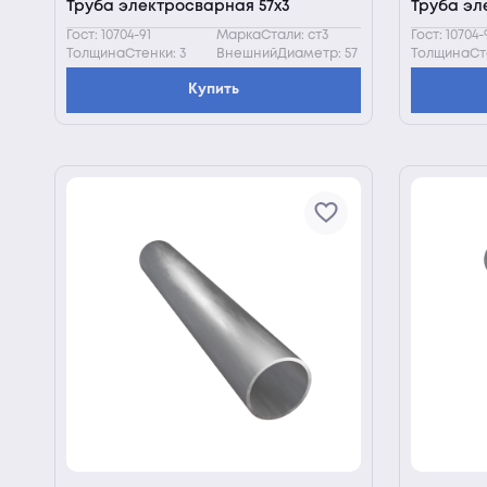
Труба электросварная 57х3
Труба эл
Гост: 10704-91
МаркаСтали: ст3
Гост: 10704-
ТолщинаСтенки: 3
ВнешнийДиаметр: 57
ТолщинаСте
Купить