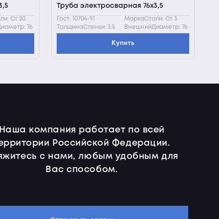
,5
Труба электросварная 76х3,5
и: Ст 20
Гост: 10704-91
МаркаСтали: Ст 3
иаметр: 76
ТолщинаСтенки: 3.5
ВнешнийДиаметр: 76
Купить
Наша компания работает по всей
ерритории Российской Федерации.
яжитесь с нами, любым удобным для
Вас способом.