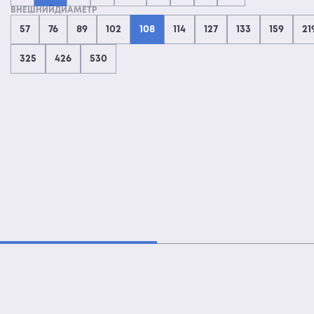
ВНЕШНИЙДИАМЕТР
57
76
89
102
108
114
127
133
159
21
325
426
530