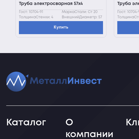
Труба электросварная 57х4
Труба эл
Гост: 10704-91
МаркаСтали: Ст 20
Гост: 10704-
ТолщинаСтенки: 4
ВнешнийДиаметр: 57
ТолщинаСте
Купить
Каталог
О
Кл
компании