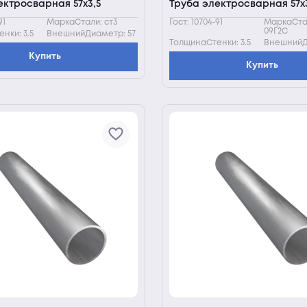
ектросварная 57х3,5
Труба электросварная 57х3
91
МаркаСтали: ст3
Гост: 10704-91
МаркаСта
09Г2С
нки: 3.5
ВнешнийДиаметр: 57
ТолщинаСтенки: 3.5
ВнешнийД
Купить
Купить