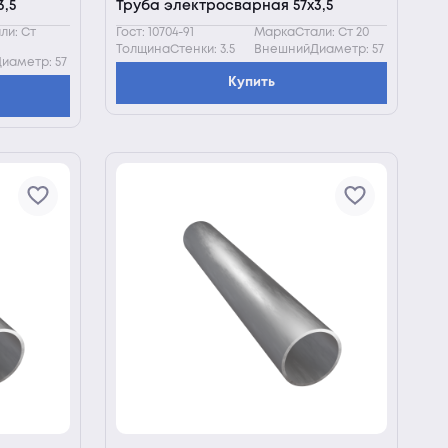
,5
Труба электросварная 57х3,5
ли: Ст
Гост: 10704-91
МаркаСтали: Ст 20
ТолщинаСтенки: 3.5
ВнешнийДиаметр: 57
иаметр: 57
Купить