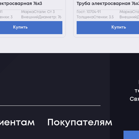
ектросварная 76х3
Труба электросварная 76х3
91
МаркаСтали: Ст 3
Гост: 10704-91
МаркаСтал
нки: 3
ВнешнийДиаметр: 76
ТолщинаСтенки: 3.5
ВнешнийД
Купить
Купить
т
Св
иентам
Покупателям