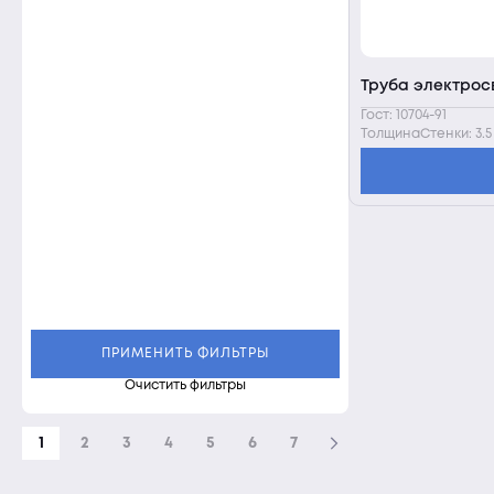
Труба электросв
Гост: 10704-91
ТолщинаСтенки: 3.5
ПРИМЕНИТЬ ФИЛЬТРЫ
Очистить фильтры
1
2
3
4
5
6
7