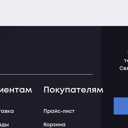
т
Св
иентам
Покупателям
тавка
Прайс-лист
ады
Корзина