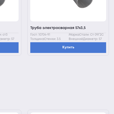
Труба электросварная 57х3,5
: ст3
Гост: 10704-91
МаркаСтали: Ст 09Г2С
метр: 57
ТолщинаСтенки: 3.5
ВнешнийДиаметр: 57
Купить