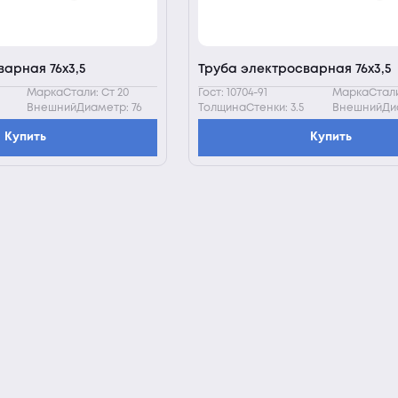
арная 76х3,5
Труба электросварная 76х3,5
МаркаСтали: Ст 20
Гост: 10704-91
МаркаСтали
ВнешнийДиаметр: 76
ТолщинаСтенки: 3.5
ВнешнийДиа
Купить
Купить