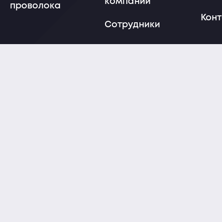
компании
проволока
Кон
Сотрудники
Наши партнеры
Карьера
© 2024 МеталлИнвест.
Политика
Все права защищены
конфиденциальности