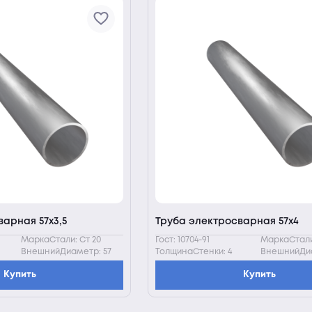
арная 57х3,5
Труба электросварная 57х4
МаркаСтали: Ст 20
Гост: 10704-91
МаркаСтали
ВнешнийДиаметр: 57
ТолщинаСтенки: 4
ВнешнийДиа
Купить
Купить