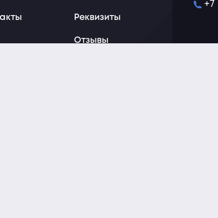
+7
такты
Реквизиты
Отзывы
Блог
Политика
конфиденциальности
Пользовательское
соглашение
Обратная связь
Пользовательское
Прайс-
Реквизиты
соглашение
лист