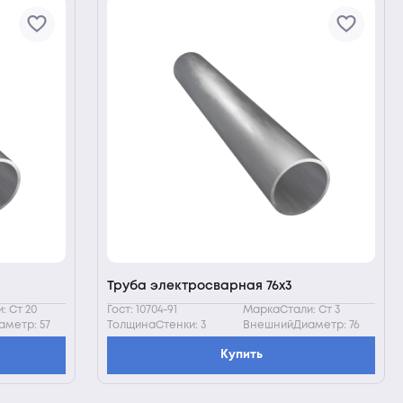
Труба электросварная 76х3
: Ст 20
Гост: 10704-91
МаркаСтали: Ст 3
метр: 57
ТолщинаСтенки: 3
ВнешнийДиаметр: 76
Купить