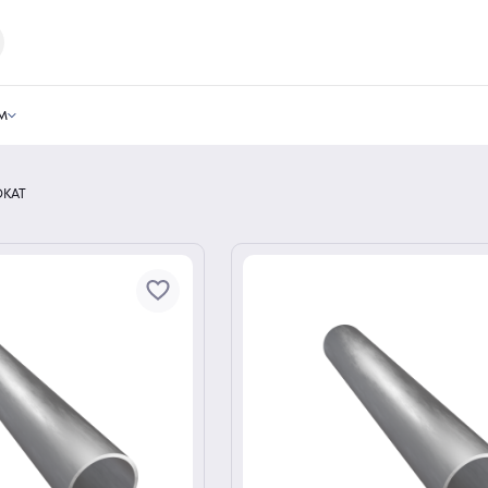
м
ОКАТ