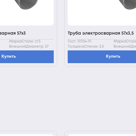
варная 57х3
Труба электросварная 57х3,5
МаркаСтали: ст3
Гост: 10704-91
МаркаСтали
ВнешнийДиаметр: 57
ТолщинаСтенки: 3.5
ВнешнийДиа
Купить
Купить