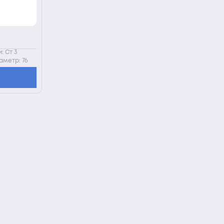
: Ст 3
метр: 76