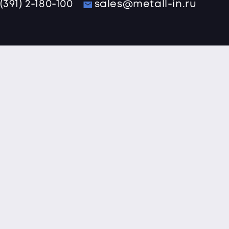
 (391) 2-180-100
sales@metall-in.ru
Оплата: