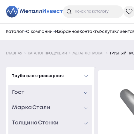
Каталог
О компании
Избранное
Контакты
Услуги
Клиента
ГЛАВНАЯ
КАТАЛОГ
ПРОДУКЦИИ
МЕТАЛЛОПРОКАТ
ТРУБНЫЙ ПР
Труба электросварная
Гост
10704-91
МаркаСтали
Ст 09Г2С
ТолщинаСтенки
Ст 20