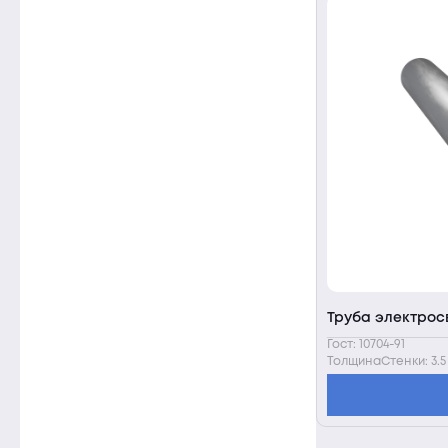
530
ии
Труба электросв
Гост: 10704-91
ТолщинаСтенки: 3.5