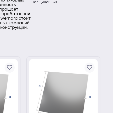
гих тяжелых
Толщина:
30
анность
 упрощает
ереработанной
owerhard стоит
ьных компаний.
 конструкций.