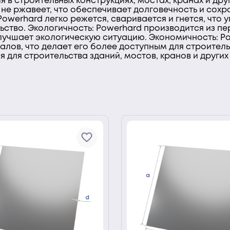
я в строительных конструкциях, мостах, кранах и дру
 не ржавеет, что обеспечивает долговечность и сохр
Powerhard легко режется, сваривается и гнется, что
ьство. Экологичность: Powerhard производится из п
улучшает экологическую ситуацию. Экономичность: P
лов, что делает его более доступным для строител
 для строительства зданий, мостов, кранов и других