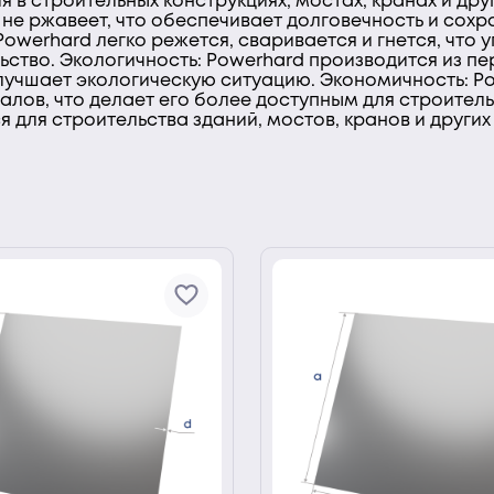
я в строительных конструкциях, мостах, кранах и дру
 не ржавеет, что обеспечивает долговечность и сохр
Powerhard легко режется, сваривается и гнется, что
ьство. Экологичность: Powerhard производится из п
улучшает экологическую ситуацию. Экономичность: P
лов, что делает его более доступным для строител
 для строительства зданий, мостов, кранов и других