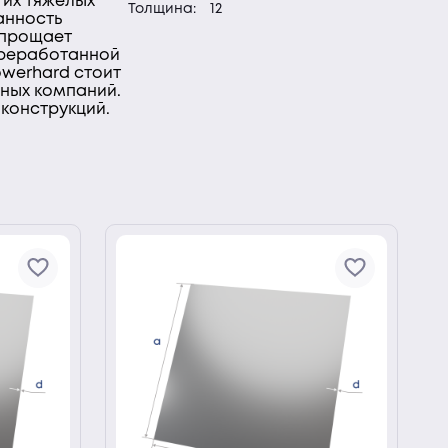
гих тяжелых
Толщина:
12
анность
 упрощает
ереработанной
owerhard стоит
ьных компаний.
 конструкций.