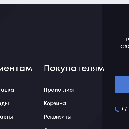
т
Св
иентам
Покупателям
тавка
Прайс-лист
ады
Корзина
+7
такты
Реквизиты