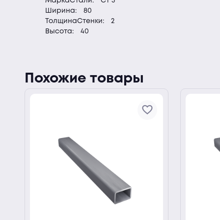
МаркаСтали:
Ст 3
Ширина:
80
ТолщинаСтенки:
2
Высота:
40
Похожие товары
ии