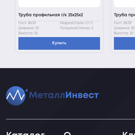
Труба профильная г/к 25х25х2
Труба пр
Гост: 8639
МаркаСтали: Ст 3
Гост: 8639
Ширина: 25
ТолщинаСтенки: 2
Ширина: 30
Высота: 25
Высота: 20
Купить