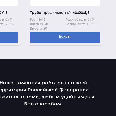
х1,5
Труба профильная г/к 40х20х1,5
и: Ст 3
Гост: 8645
МаркаСтали: Ст 3
енки: 1.5
Ширина: 40
ТолщинаСтенки: 1.5
Высота: 20
Купить
Наша компания работает по всей
ерритории Российской Федерации.
яжитесь с нами, любым удобным для
Вас способом.