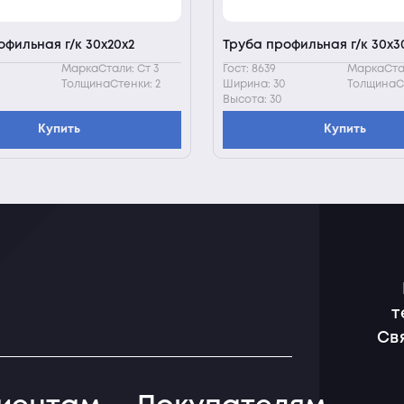
офильная г/к 30х20х2
Труба профильная г/к 30х30
МаркаСтали: Ст 3
Гост: 8639
МаркаСтал
ТолщинаСтенки: 2
Ширина: 30
ТолщинаСт
Высота: 30
Купить
Купить
т
Св