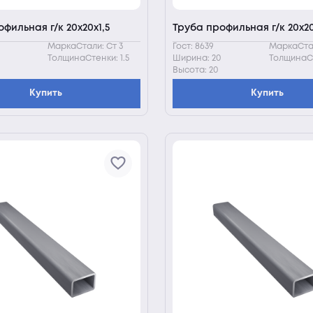
фильная г/к 20х20х1,5
Труба профильная г/к 20х2
МаркаСтали: Ст 3
Гост: 8639
МаркаСтал
ТолщинаСтенки: 1.5
Ширина: 20
ТолщинаСт
Высота: 20
Купить
Купить