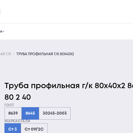
м
АЯ Г/К
ТРУБА ПРОФИЛЬНАЯ Г/К 80Х40Х2
Труба профильная г/к 80х40х2 8
80 2 40
ГОСТ
8639
8645
30245-2003
МАРКАСТАЛИ
Ст 3
Ст 09Г2С