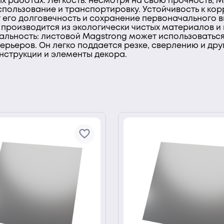
х работах. Легкость: несмотря на свою прочность, 
спользование и транспортировку. Устойчивость к кор
т его долговечность и сохранение первоначального в
 производится из экологически чистых материалов и
льность: листовой Magstrong может использоваться
терьеров. Он легко поддается резке, сверлению и др
нструкции и элементы декора.