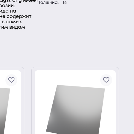
Magstrong имеет
Толщина:
16
розии:
ида на
 не содержит
 в самых
угим видам