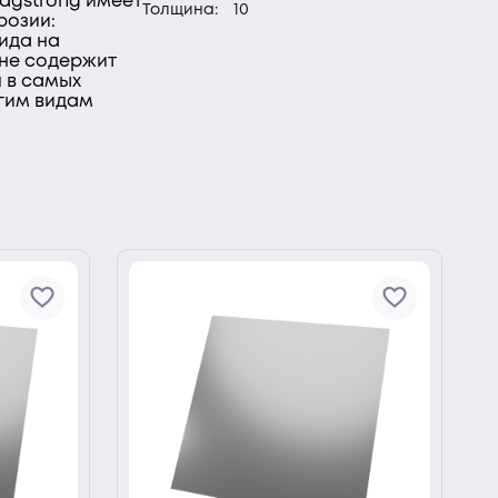
Magstrong имеет
Толщина:
10
розии:
ида на
 не содержит
 в самых
угим видам