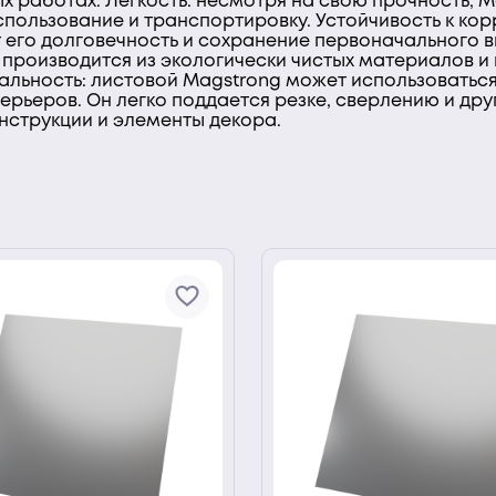
х работах. Легкость: несмотря на свою прочность, 
спользование и транспортировку. Устойчивость к кор
т его долговечность и сохранение первоначального в
 производится из экологически чистых материалов и
льность: листовой Magstrong может использоваться
терьеров. Он легко поддается резке, сверлению и др
нструкции и элементы декора.