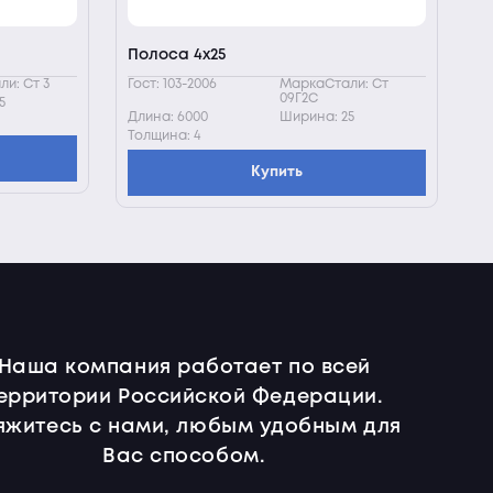
Полоса 4х25
и: Ст 3
Гост: 103-2006
МаркаСтали: Ст
09Г2С
5
Длина: 6000
Ширина: 25
Толщина: 4
Купить
Наша компания работает по всей
ерритории Российской Федерации.
яжитесь с нами, любым удобным для
Вас способом.