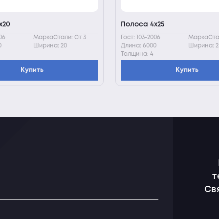
х20
Полоса 4х25
06
МаркаСтали: Ст 3
Гост: 103-2006
МаркаСтал
0
Ширина: 20
Длина: 6000
Ширина: 2
Толщина: 4
Купить
Купить
т
Св