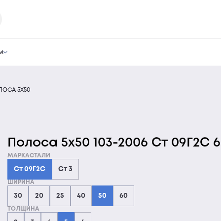
м
ЛОСА 5Х50
Полоса 5х50 103-2006 Ст 09Г2С 6
МАРКАСТАЛИ
Ст 09Г2С
Ст 3
ШИРИНА
30
20
25
40
50
60
ТОЛЩИНА