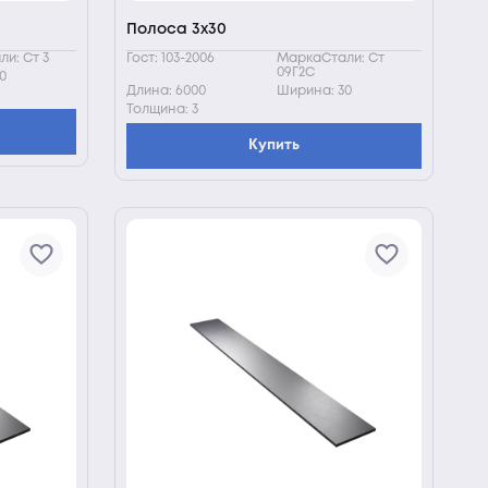
Полоса 3х30
и: Ст 3
Гост: 103-2006
МаркаСтали: Ст
09Г2С
0
Длина: 6000
Ширина: 30
Толщина: 3
Купить