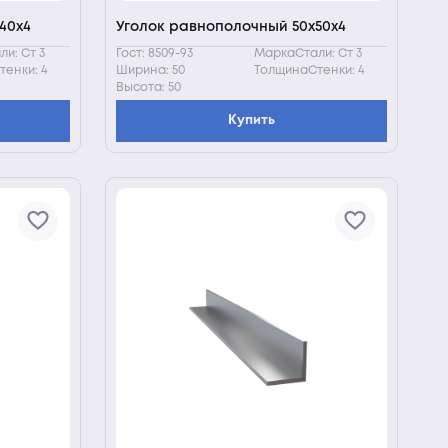
40х4
Уголок равнополочный 50х50х4
и: Ст 3
Гост: 8509-93
МаркаСтали: Ст 3
енки: 4
Ширина: 50
ТолщинаСтенки: 4
Высота: 50
Купить