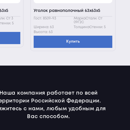
63х5
Уголок равнополочный 63х63х5
и: Ст 3
Гост: 8509-93
МаркаСтали: Ст
09Г2С
енки: 5
Ширина: 63
ТолщинаСтенки: 5
Высота: 63
Купить
Наша компания работает по всей
ерритории Российской Федерации.
яжитесь с нами, любым удобным для
Вас способом.