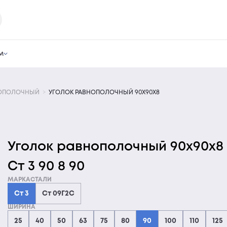
м
НОПОЛОЧНЫЙ
УГОЛОК РАВНОПОЛОЧНЫЙ 90Х90Х8
Уголок равнополочный 90х90х8 
Ст 3 90 8 90
МАРКАСТАЛИ
Ст 3
Ст 09Г2С
ШИРИНА
25
40
50
63
75
80
90
100
110
125