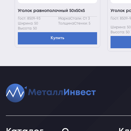
Уголок равнополочный 50х50х5
Уголок р
Гост: 8509-93
МаркаСтали: Ст 3
Гост: 8509-
Ширина: 50
ТолщинаСтенки: 5
Ширина: 50
Высота: 50
Высота: 50
Купить