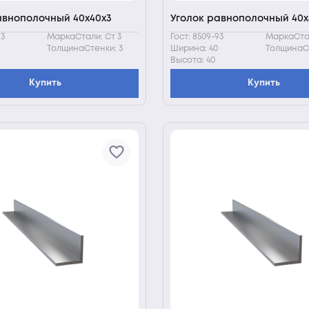
авнополочный 40х40х3
Уголок равнополочный 40х
93
МаркаСтали: Ст 3
Гост: 8509-93
МаркаСтал
ТолщинаСтенки: 3
Ширина: 40
ТолщинаСт
Высота: 40
Купить
Купить