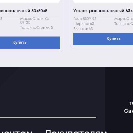
авнополочный 50х50х5
Уголок равнополочный 63х
93
МаркаСтали: Ст
Гост: 8509-93
МаркаСтал
09Г2С
Ширина: 63
ТолщинаСт
ТолщинаСтенки: 5
Высота: 63
Купить
Купить
т
Св