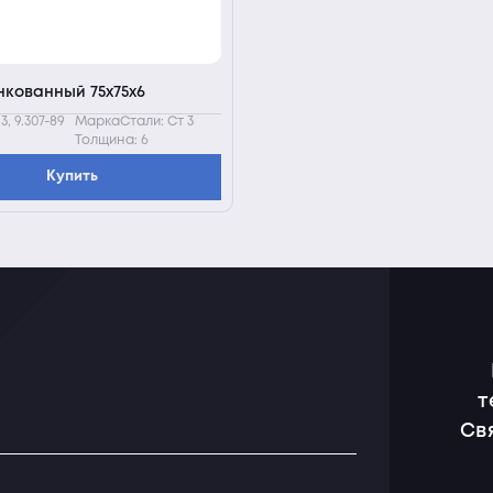
нкованный 75х75х6
3, 9.307-89
МаркаСтали: Ст 3
Толщина: 6
Купить
т
Св