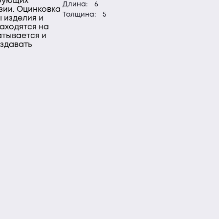
ебующих
Длина:
6
зии. Оцинковка
Толщина:
5
 изделия и
находятся на
атывается и
оздавать