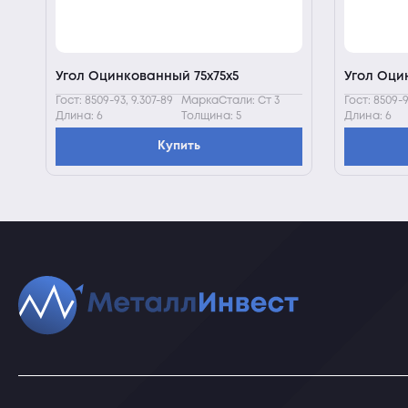
Угол Оцинкованный 75х75х5
Угол Оци
Гост: 8509-93, 9.307-89
МаркаСтали: Ст 3
Гост: 8509-9
Длина: 6
Толщина: 5
Длина: 6
Купить