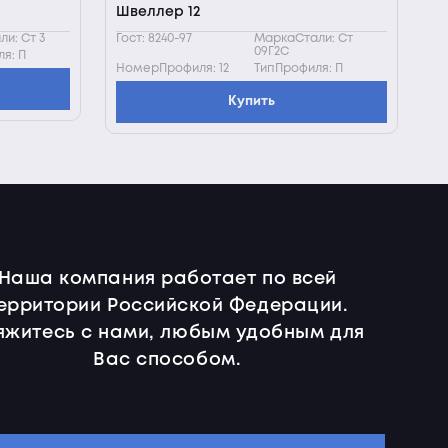
Швеллер 12
и: Ст 3
Гост: 8240-97
МаркаСтали: Ст
09Г2С
я: П
НомерПрофиля: 12
ТипПрофиля: П
Купить
Наша компания работает по всей
ерритории Российской Федерации.
яжитесь с нами, любым удобным для
Вас способом.