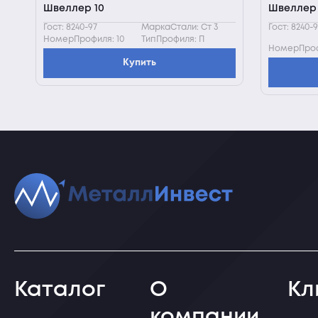
Швеллер 10
Швеллер 
Гост: 8240-97
МаркаСтали: Ст 3
Гост: 8240-
НомерПрофиля: 10
ТипПрофиля: П
НомерПроф
Купить
Каталог
О
Кл
компании