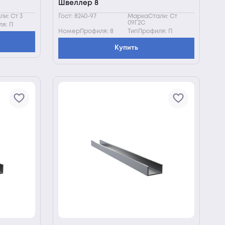
Швеллер 8
и: Ст 3
Гост: 8240-97
МаркаСтали: Ст
09Г2С
я: П
НомерПрофиля: 8
ТипПрофиля: П
Купить