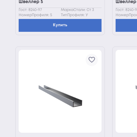
Швеллер 5
Швеллер 
Гост: 8240-97
МаркаСтали: Ст 3
Гост: 8240-
НомерПрофиля: 5
ТипПрофиля: У
НомерПрофи
Купить