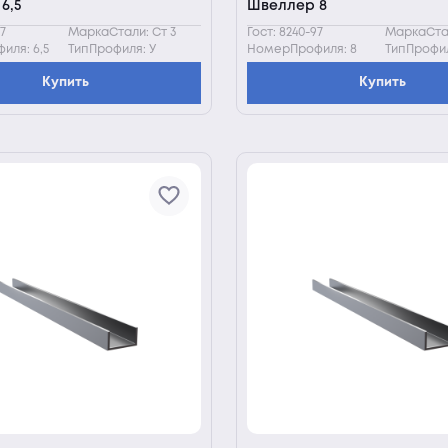
6,5
Швеллер 8
97
МаркаСтали: Ст 3
Гост: 8240-97
МаркаСтал
ля: 6,5
ТипПрофиля: У
НомерПрофиля: 8
ТипПрофил
Купить
Купить