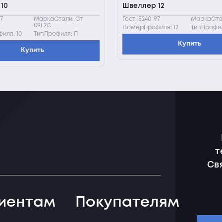
10
Швеллер 12
97
МаркаСтали: Ст
Гост: 8240-97
МаркаСтал
09Г2С
НомерПрофиля: 12
ТипПрофил
иля: 10
ТипПрофиля: П
Купить
Купить
т
Св
иентам
Покупателям