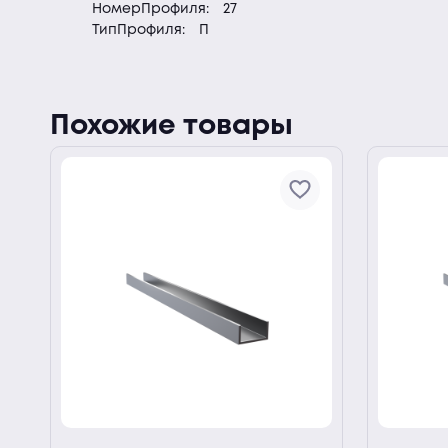
НомерПрофиля:
27
ТипПрофиля:
П
Похожие товары
ии